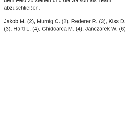
dem Feld zu stehen und die Saison als Team
abzuschließen.
Jakob M. (2), Murnig C. (2), Rederer R. (3), Kiss D.
(3), Hartl L. (4), Ghidoarca M. (4), Janczarek W. (6)