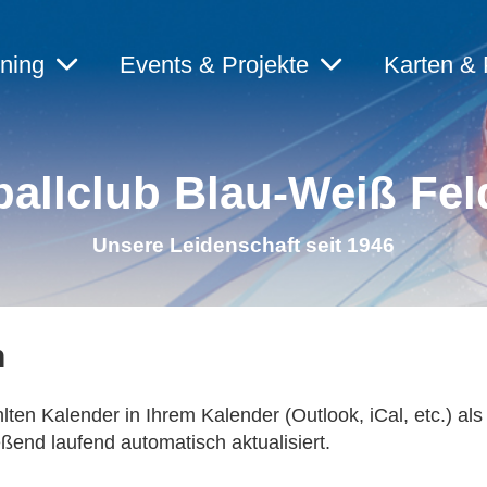
ining
Events & Projekte
Karten & 
allclub Blau-Weiß Fel
Unsere Leidenschaft seit 1946
n
lten Kalender in Ihrem Kalender (Outlook, iCal, etc.) a
end laufend automatisch aktualisiert.