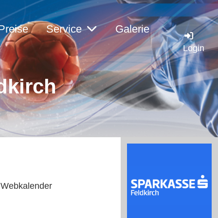
Preise
Service
Galerie
Login
dkirch
ls Webkalender