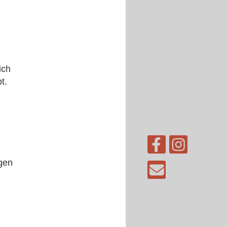
ich
t.
gen