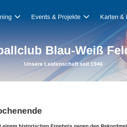
ining
Events & Projekte
Karten & 
allclub Blau-Weiß Fel
Unsere Leidenschaft seit 1946
Wochenende
t einem historischen Ergebnis gegen den Rekordmei