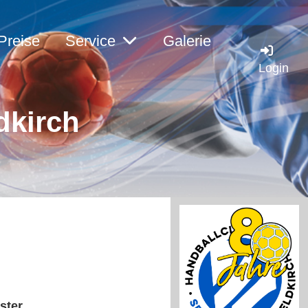
Preise
Service
Galerie
Login
dkirc
h
ster.