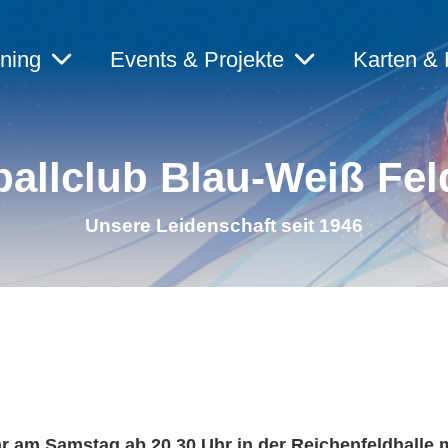
ining
Events & Projekte
Karten & 
allclub Blau-Weiß Fel
Unsere Leidenschaft seit 1946
hr am Samstag ab 20.30 Uhr in der Reichenfeldhalle m