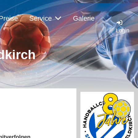
Preise
Service
Galerie
Login
dkirc
h
itverfolgen.