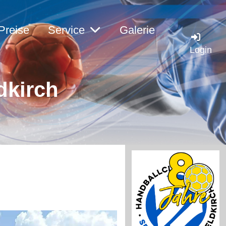
Preise
Service
Galerie
Login
dkirc
h