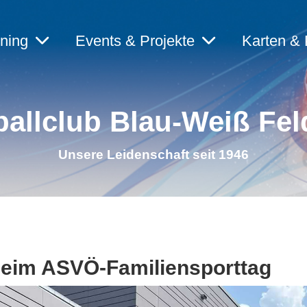
ining
Events & Projekte
Karten & 
allclub Blau-Weiß Fel
Unsere Leidenschaft seit 1946
 beim ASVÖ-Familiensporttag