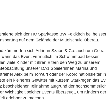
ntierte sich der HC Sparkasse BW Feldkirch bei heisse
sporttag auf dem Gelände der Mittelschule Oberau.
and kümmerten sich Adrienn Szabo & Co. auch um Geträ
h wann das Event vermutlich im Schwimmbad besser
den viele Kinder mit ihren Eltern den Weg zu unserem
r Beobachtung unserer DA1 Spielerinnen Marina und
ainer Alex beim Torwurf oder der Koordinationsleiter ih
te ein kleineres Gewitter mit kurzem Starkregen das Ev
otz bescheidener Teilnahme aufgrund der hochsommerlic
er Wichtigkeit solcher Events überzeugt, um Kindern de
Welt erlebbar zu machen.