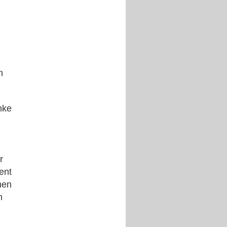
n
nke
r
ent
hen
n