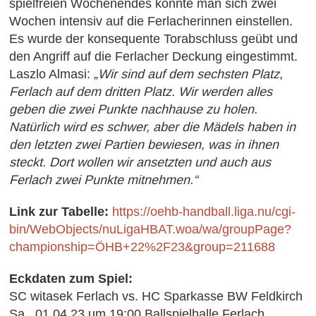
spielfreien Wochenendes konnte man sich zwei
Wochen intensiv auf die Ferlacherinnen einstellen.
Es wurde der konsequente Torabschluss geübt und
den Angriff auf die Ferlacher Deckung eingestimmt.
Laszlo Almasi: „
Wir sind auf dem sechsten Platz,
Ferlach auf dem dritten Platz. Wir werden alles
geben die zwei Punkte nachhause zu holen.
Natürlich wird es schwer, aber die Mädels haben in
den letzten zwei Partien bewiesen, was in ihnen
steckt. Dort wollen wir ansetzten und auch aus
Ferlach zwei Punkte mitnehmen.“
Link zur
Tabelle:
https://oehb-handball.liga.nu/cgi-
bin/WebObjects/nuLigaHBAT.woa/wa/groupPage?
championship=ÖHB+22%2F23&group=211688
Eckdaten zum Spiel:
SC witasek Ferlach vs. HC Sparkasse BW Feldkirch
Sa., 01.04.23 um 19:00 Ballspielhalle Ferlach