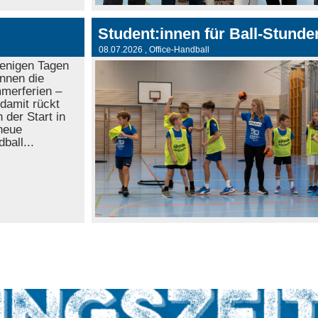
08.07.2026
, Office-Handball
wenigen Tagen
nnen die
merferien –
damit rückt
 der Start in
neue
ball...