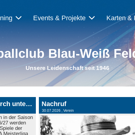
ining
Events & Projekte
Karten & 
allclub Blau-Weiß Fel
Unsere Leidenschaft seit 1946
Alle Spiele live sehen - den HC BW Feldkirch unterstützen!
Nachruf
30.07.2026
, Verein
 in der Saison
6/27 werden
 Spiele der
 Meisterliga