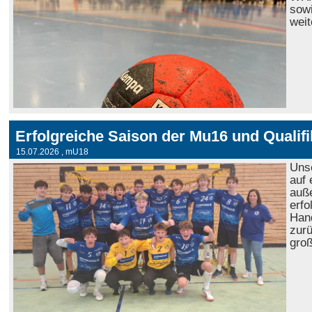
sowi
weit
15.07.2026
, mU18
Uns
auf 
auß
erfo
Han
zurü
groß