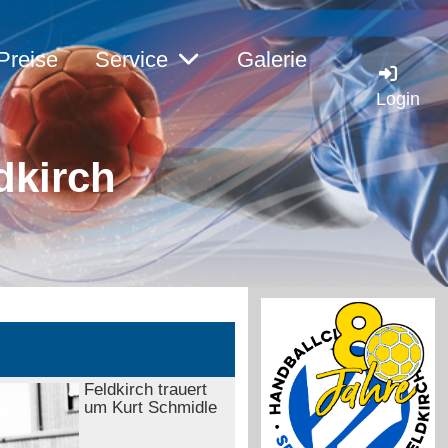
Preise
Service
Galerie
Login
dkirc
h
Feldkirch trauert
um Kurt Schmidle