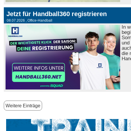
Jetzt für Handball360 registrieren
08.07.2026
, Office-Handball
In 
begi
Som
und 
auch
die 
Hand
Weitere Einträge