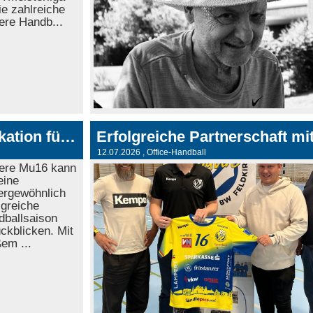
e zahlreiche
ere Handb...
Erfolgreiche Saison der Mu16 und Qualifikation für die Mu18
12.07.2026
, Office-Handball
ere Mu16 kann
eine
ergewöhnlich
lgreiche
dballsaison
ckblicken. Mit
em ...