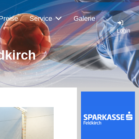
Preise
Service
Galerie
Login
dkirch