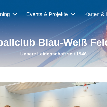
ining
Events & Projekte
Karten & 
allclub Blau-Weiß Fel
Unsere Leidenschaft seit 1946