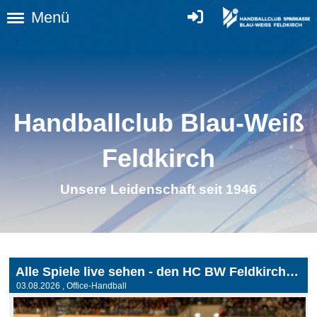
Menü
Handballclub Blau-Weiß
Feldkirc
h
Unsere Leidenschaft seit 1946
Alle Spiele live sehen - den HC BW Feldkirch unterstützen!
03.08.2026
, Office-Handball